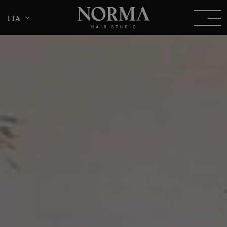
ita
DEU
ENG