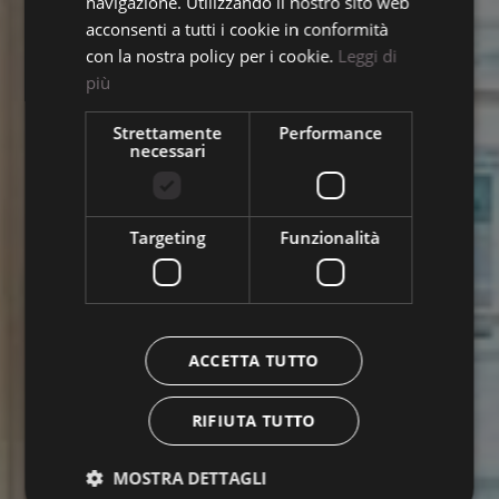
Norma Hair Studio
navigazione. Utilizzando il nostro sito web
acconsenti a tutti i cookie in conformità
con la nostra policy per i cookie.
Leggi di
Mauro Basso
più
Strettamente
Performance
Team
necessari
L'Atelier
Targeting
Funzionalità
Contatti
Lavora con noi
ACCETTA TUTTO
RIFIUTA TUTTO
MOSTRA DETTAGLI