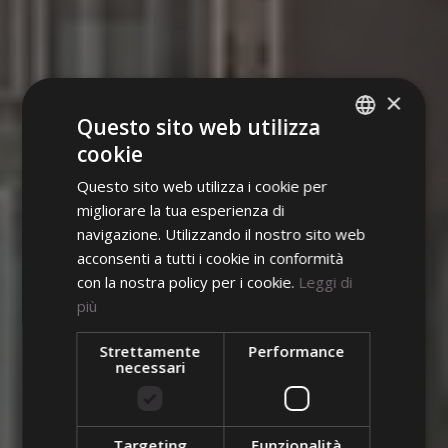
×
Questo sito web utilizza
cookie
ITALIAN
Questo sito web utilizza i cookie per
ENGLISH
migliorare la tua esperienza di
GERMAN
Norma Hair Studio
navigazione. Utilizzando il nostro sito web
acconsenti a tutti i cookie in conformità
con la nostra policy per i cookie.
Leggi di
Mauro Basso
più
C’era una volta un
Strettamente
Performance
Team
palazzo medioevale
necessari
che si affaccia su
L'Atelier
Piazza Erbe
Targeting
Funzionalità