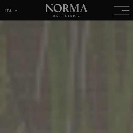
ita
DEU
ENG