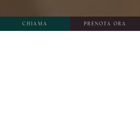
Chiama
Prenota ora
Norma x I.Art
Una nuova collaborazione intitolata Tempra,
la più antica tecnica per creare arte, sotto la
direzione artistica di Mauro Basso.