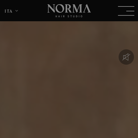
ita
DEU
ENG