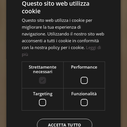
Questo sito web utilizza
cookie
ITALIAN
Questo sito web utilizza i cookie per
ENGLISH
migliorare la tua esperienza di
GERMAN
Norma Hair Studio
navigazione. Utilizzando il nostro sito web
acconsenti a tutti i cookie in conformità
con la nostra policy per i cookie.
Leggi di
Mauro Basso
più
Strettamente
Performance
Team
necessari
L'Atelier
Targeting
Funzionalità
Contatti
Lavora con noi
ACCETTA TUTTO